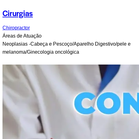
Cirurgias
Chiropractor
Áreas de Atuação
Neoplasias -Cabeça e Pescoço/Aparelho Digestivo/pele e
melanoma/Ginecologia oncológica